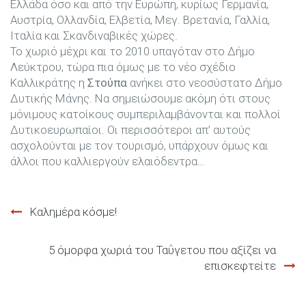
Ελλάδα όσο και από την Ευρώπη, κυρίως Γερμανία,
Αυστρία, Ολλανδία, Ελβετία, Μεγ. Βρετανία, Γαλλία,
Ιταλία και Σκανδιναβικές χώρες.
Το χωριό μέχρι και το 2010 υπαγόταν στο Δήμο
Λεύκτρου, τώρα πια όμως με το νέο σχέδιο
Καλλικράτης η
Στούπα
ανήκει στο νεοσύστατο Δήμο
Δυτικής Μάνης. Να σημειώσουμε ακόμη ότι στους
μόνιμους κατοίκους συμπεριλαμβάνονται και πολλοί
Δυτικοευρωπαίοι. Οι περισσότεροι απ’ αυτούς
ασχολούνται με τον τουρισμό, υπάρχουν όμως και
άλλοι που καλλιεργούν ελαιόδεντρα…
Πλοήγηση
Καλημέρα κόσμε!
άρθρων
5 όμορφα χωριά του Ταΰγετου που αξίζει να
επισκεφτείτε