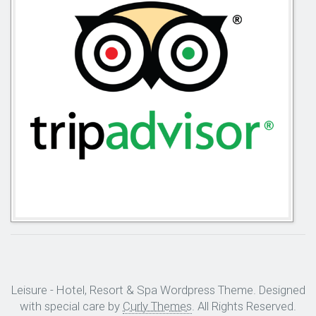
Leisure - Hotel, Resort & Spa Wordpress Theme. Designed
with special care by
Curly Themes
. All Rights Reserved.