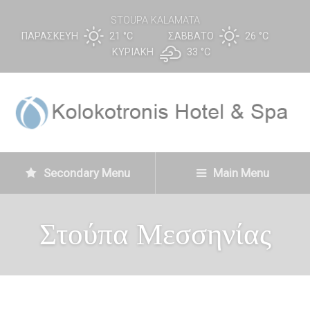
STOUPA KALAMATA
ΠΑΡΑΣΚΕΥΉ
21 °
C
ΣΆΒΒΑΤΟ
26 °
C
ΚΥΡΙΑΚΉ
33 °
C
Secondary Menu
Main Menu
Στούπα Μεσσηνίας