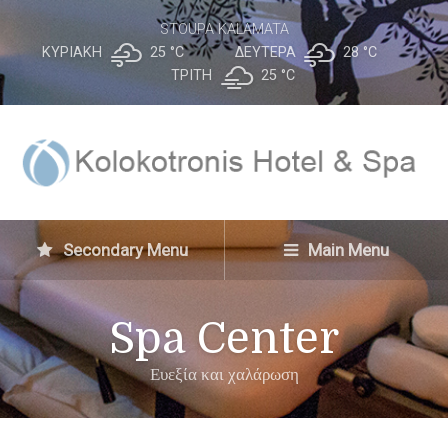
STOUPA KALAMATA
ΚΥΡΙΑΚΉ
25 °
C
ΔΕΥΤΈΡΑ
28 °
C
ΤΡΊΤΗ
25 °
C
Secondary Menu
Main Menu
Spa Center
Ευεξία και χαλάρωση