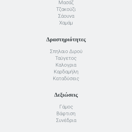
Μασάζ
Τζακούζι
Σάουνα
Χαμάμ
Δραστηριότητες
Σπηλαιο Διρού
Ταύγετος
Καλογρια
Καρδαμήλη
Καταδύσεις
Δεξιώσεις
Γάμος
Βάφτιση
Συνέδρια