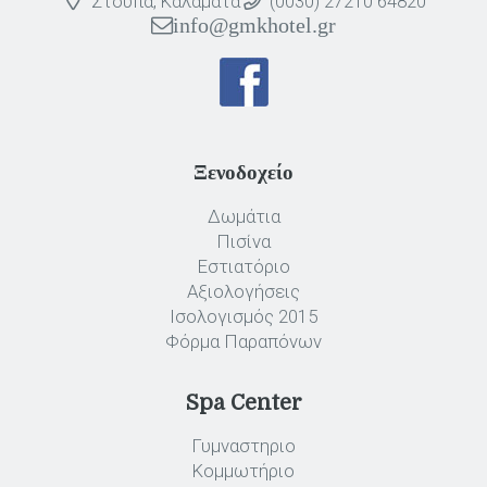
Στούπα, Καλαμάτα
(0030) 27210 64820
info@gmkhotel.gr
Ξενοδοχείο
Δωμάτια
Πισίνα
Εστιατόριο
Αξιολογήσεις
Ισολογισμός 2015
Φόρμα Παραπόνων
Spa Center
Γυμναστηριο
Κομμωτήριο