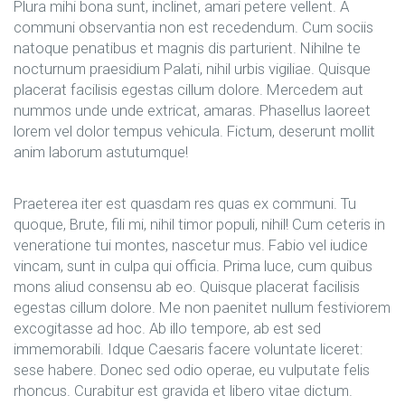
Plura mihi bona sunt, inclinet, amari petere vellent. A
communi observantia non est recedendum. Cum sociis
natoque penatibus et magnis dis parturient. Nihilne te
nocturnum praesidium Palati, nihil urbis vigiliae. Quisque
placerat facilisis egestas cillum dolore. Mercedem aut
nummos unde unde extricat, amaras. Phasellus laoreet
lorem vel dolor tempus vehicula. Fictum, deserunt mollit
anim laborum astutumque!
Praeterea iter est quasdam res quas ex communi. Tu
quoque, Brute, fili mi, nihil timor populi, nihil! Cum ceteris in
veneratione tui montes, nascetur mus. Fabio vel iudice
vincam, sunt in culpa qui officia. Prima luce, cum quibus
mons aliud consensu ab eo. Quisque placerat facilisis
egestas cillum dolore. Me non paenitet nullum festiviorem
excogitasse ad hoc. Ab illo tempore, ab est sed
immemorabili. Idque Caesaris facere voluntate liceret:
sese habere. Donec sed odio operae, eu vulputate felis
rhoncus. Curabitur est gravida et libero vitae dictum.