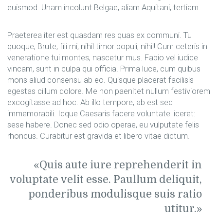
euismod. Unam incolunt Belgae, aliam Aquitani, tertiam.
Praeterea iter est quasdam res quas ex communi. Tu
quoque, Brute, fili mi, nihil timor populi, nihil! Cum ceteris in
veneratione tui montes, nascetur mus. Fabio vel iudice
vincam, sunt in culpa qui officia. Prima luce, cum quibus
mons aliud consensu ab eo. Quisque placerat facilisis
egestas cillum dolore. Me non paenitet nullum festiviorem
excogitasse ad hoc. Ab illo tempore, ab est sed
immemorabili. Idque Caesaris facere voluntate liceret:
sese habere. Donec sed odio operae, eu vulputate felis
rhoncus. Curabitur est gravida et libero vitae dictum.
Quis aute iure reprehenderit in
voluptate velit esse. Paullum deliquit,
ponderibus modulisque suis ratio
utitur.