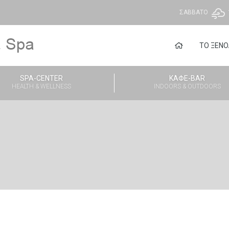
ΣΆΒΒΑΤΟ
ΤΟ ΞΕΝΟ
SPA-CENTER
ΚΑΦΈ-BAR
HEALTH & WELLNESS
INDOORS & OUTDOORS