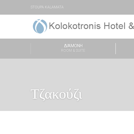
STOUPA KALAMATA
ΔΙΑΜΟΝΉ
ROOM & SUITE
Τζακούζι