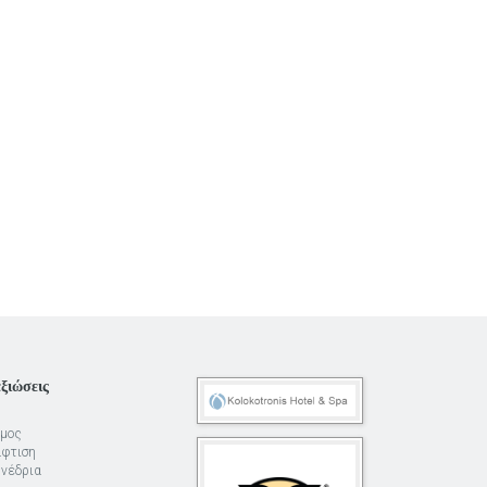
ξιώσεις
μος
φτιση
νέδρια