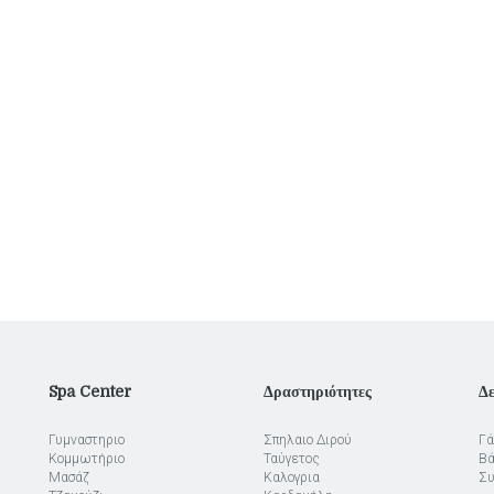
Spa Center
Δραστηριότητες
Δε
Γυμναστηριο
Σπηλαιο Διρού
Γά
Κομμωτήριο
Ταύγετος
Βά
Μασάζ
Καλογρια
Συ