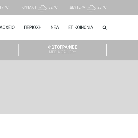
17 °
C
ΚΥΡΙΑΚΉ
32 °
C
ΔΕΥΤΈΡΑ
28 °
C
ΔΟΧΕΊΟ
ΠΕΡΙΟΧΉ
ΝΈΑ
ΕΠΙΚΟΙΝΩΝΊΑ
ΦΩΤΟΓΡΑΦΊΕΣ
MEDIA GALLERY